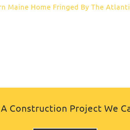
n Maine Home Fringed By The Atlant
A Construction Project We C