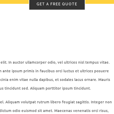
GET A FREE QUOTE
lit. In auctor ullamcorper odio, vel ultrices nisl tempus vitae.
um ante ipsum primis in faucibus orci luctus et ultrices posuere
acinia enim vitae nulla dapibus, et sodales lacus ornare. Mauris
s tincidunt sed. Aliquam porttitor ipsum tincidunt.
l. Aliquam volutpat rutrum libero feugiat sagittis. Integer non
dictum odio euismod sit amet. Maecenas venenatis orci risus,