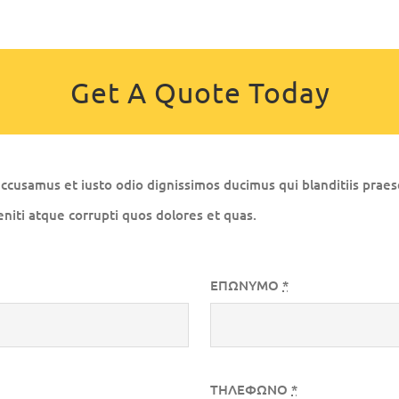
Get A Quote Today
accusamus et iusto odio dignissimos ducimus qui blanditiis prae
niti atque corrupti quos dolores et quas.
ΕΠΩΝΥΜΟ
*
ΤΗΛΕΦΩΝΟ
*