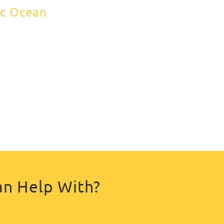
ic Ocean
an Help With?