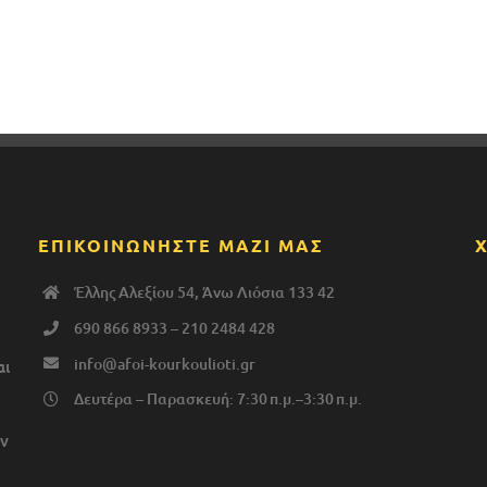
ΕΠΙΚΟΙΝΩΝΗΣΤΕ ΜΑΖΙ ΜΑΣ
Έλλης Αλεξίου 54, Άνω Λιόσια 133 42
690 866 8933
–
210 2484 428
info@afoi-kourkoulioti.gr
αι
Δευτέρα – Παρασκευή: 7:30 π.μ.–3:30 π.μ.
ν