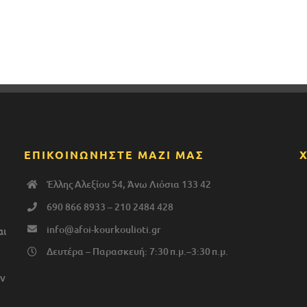
ΕΠΙΚΟΙΝΩΝΗΣΤΕ ΜΑΖΙ ΜΑΣ
Έλλης Αλεξίου 54, Άνω Λιόσια 133 42
690 866 8933
–
210 2484 428
info@afoi-kourkoulioti.gr
αι
Δευτέρα – Παρασκευή: 7:30 π.μ.–3:30 π.μ.
ν