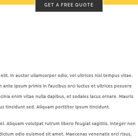
GET A FREE QUOTE
lit. In auctor ullamcorper odio, vel ultrices nisl tempus vitae.
um ante ipsum primis in faucibus orci luctus et ultrices posuere
acinia enim vitae nulla dapibus, et sodales lacus ornare. Mauris
s tincidunt sed. Aliquam porttitor ipsum tincidunt.
l. Aliquam volutpat rutrum libero feugiat sagittis. Integer non
dictum odio euismod sit amet. Maecenas venenatis orci risus,