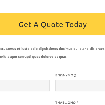
Get A Quote Today
accusamus et iusto odio dignissimos ducimus qui blanditiis prae
niti atque corrupti quos dolores et quas.
ΕΠΩΝΥΜΟ
*
ΤΗΛΕΦΩΝΟ
*