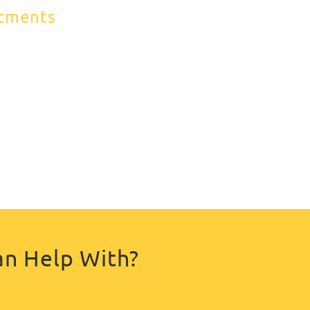
rtments
an Help With?